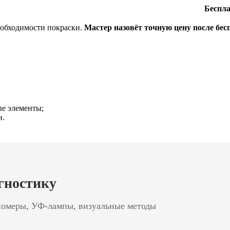
Беспл
еобходимости покраски.
Мастер назовёт точную цену после бес
ые элементы;
и.
гностику
номеры, УФ-лампы, визуальные методы