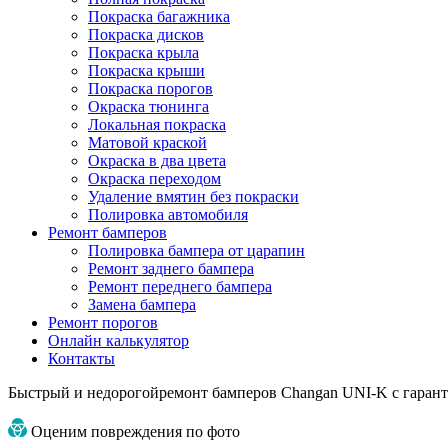
Покраска багажника
Покраска дисков
Покраска крыла
Покраска крыши
Покраска порогов
Окраска тюнинга
Локальная покраска
Матовой краской
Окраска в два цвета
Окраска переходом
Удаление вмятин без покраски
Полировка автомобиля
Ремонт бамперов
Полировка бампера от царапин
Ремонт заднего бампера
Ремонт переднего бампера
Замена бампера
Ремонт порогов
Онлайн калькулятор
Контакты
Быстрый и недорогой
ремонт бамперов Changan UNI-K
с гарант
Оценим повреждения по фото