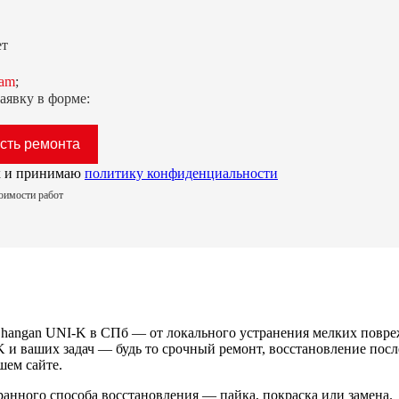
ет
ram
;
аявку в форме:
ых и принимаю
политику конфиденциальности
тоимости работ
hangan UNI-K в СПб — от локального устранения мелких повре
 и ваших задач — будь то срочный ремонт, восстановление посл
шем сайте.
анного способа восстановления — пайка, покраска или замена.