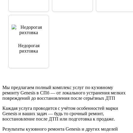
Аккуратное
устранение
повреждений без
Недорогая
замены там, где
рихтовка
это возможно.
Мы предлагаем полный комплекс услуг по кузовному
ремонту Genesis в СПб — от локального устранения мелких
повреждений до восстановления после серьёзных ДТП
Каждая услуга проводится с учётом особенностей марки
Genesis и ваших задач — будь то срочный ремонт,
восстановление после ДТП или подготовка к продаже.
Результаты кузовного ремонта Genesis и других моделей