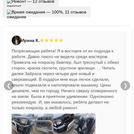
Ремонт — 12 отзывов
Время ожидания — 100%, 11 отзывов
Ирина К.
Потрясающие ребята! Я в восторге от их подхода к
Пр
работе. Давно такого не видела среди мастеров.
бы
Привезла на покраску бампер, был треснутый с обеих
сторон, краска сколота, грустное зрелище.
... Читать
далее
Забрала через четыре дня новый и
сверкающий. В подарок мне еще лючок сделали,
крыло подмазали и наполировали машинку. Цены
❮
❯
дешевле, чем по городу. Ничего сверху оговоренного
не взяли. Была в приятном удивлении. Однозначно
рекомендую. И, как оказалось, ребята делают не
только покраску, а любой ремонт.