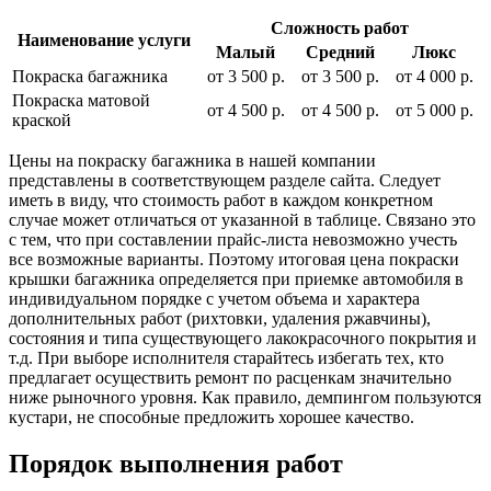
Сложность работ
Наименование услуги
Малый
Средний
Люкс
Покраска багажника
от 3 500 р.
от 3 500 р.
от 4 000 р.
Покраска матовой
от 4 500 р.
от 4 500 р.
от 5 000 р.
краской
Цены на покраску багажника в нашей компании
представлены в соответствующем разделе сайта. Следует
иметь в виду, что стоимость работ в каждом конкретном
случае может отличаться от указанной в таблице. Связано это
с тем, что при составлении прайс-листа невозможно учесть
все возможные варианты. Поэтому итоговая цена покраски
крышки багажника определяется при приемке автомобиля в
индивидуальном порядке с учетом объема и характера
дополнительных работ (рихтовки, удаления ржавчины),
состояния и типа существующего лакокрасочного покрытия и
т.д. При выборе исполнителя старайтесь избегать тех, кто
предлагает осуществить ремонт по расценкам значительно
ниже рыночного уровня. Как правило, демпингом пользуются
кустари, не способные предложить хорошее качество.
Порядок выполнения работ