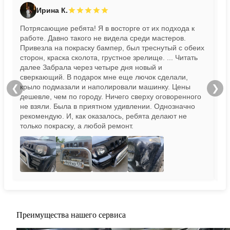
Ирина К.
Потрясающие ребята! Я в восторге от их подхода к
Пр
работе. Давно такого не видела среди мастеров.
бы
Привезла на покраску бампер, был треснутый с обеих
сторон, краска сколота, грустное зрелище.
... Читать
далее
Забрала через четыре дня новый и
сверкающий. В подарок мне еще лючок сделали,
крыло подмазали и наполировали машинку. Цены
❮
❯
дешевле, чем по городу. Ничего сверху оговоренного
не взяли. Была в приятном удивлении. Однозначно
рекомендую. И, как оказалось, ребята делают не
только покраску, а любой ремонт.
Преимущества нашего сервиса