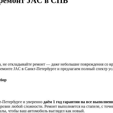
ремонт JAC
в СПБ
а, не откладывайте ремонт — даже небольшие повреждения со в
емонте JAC в Санкт-Петербурге и предлагаем полный спектр усл
ыбор
-Петербурге и уверенно
даём 1 год гарантии на все выполне
ррозии любой сложности. Ремонт выполняется на стапеле, с точ
лы, чтобы ваш автомобиль выглядел как новый.