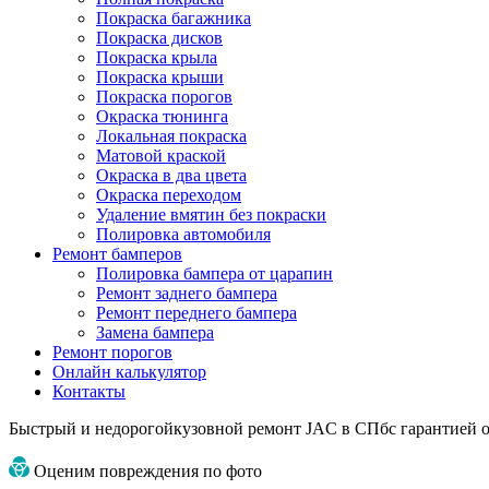
Покраска багажника
Покраска дисков
Покраска крыла
Покраска крыши
Покраска порогов
Окраска тюнинга
Локальная покраска
Матовой краской
Окраска в два цвета
Окраска переходом
Удаление вмятин без покраски
Полировка автомобиля
Ремонт бамперов
Полировка бампера от царапин
Ремонт заднего бампера
Ремонт переднего бампера
Замена бампера
Ремонт порогов
Онлайн калькулятор
Контакты
Быстрый и недорогой
кузовной ремонт JAC в СПб
с гарантией о
Оценим повреждения по фото