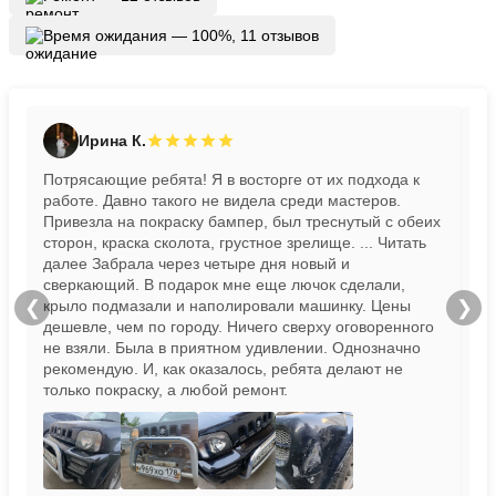
Время ожидания — 100%, 11 отзывов
Ирина К.
Потрясающие ребята! Я в восторге от их подхода к
Пр
работе. Давно такого не видела среди мастеров.
бы
Привезла на покраску бампер, был треснутый с обеих
сторон, краска сколота, грустное зрелище.
... Читать
далее
Забрала через четыре дня новый и
сверкающий. В подарок мне еще лючок сделали,
крыло подмазали и наполировали машинку. Цены
❮
❯
дешевле, чем по городу. Ничего сверху оговоренного
не взяли. Была в приятном удивлении. Однозначно
рекомендую. И, как оказалось, ребята делают не
только покраску, а любой ремонт.