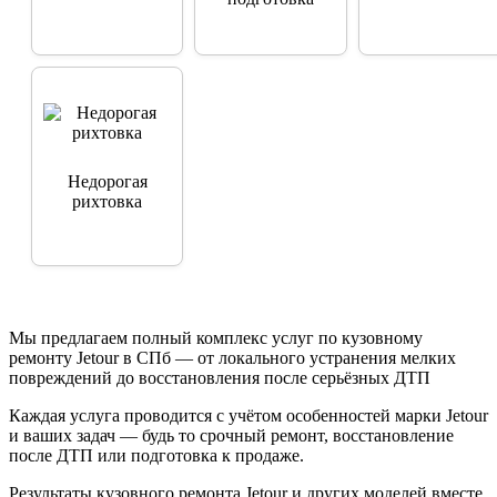
Аккуратное
устранение
повреждений без
Недорогая
замены там, где
рихтовка
это возможно.
Мы предлагаем полный комплекс услуг по кузовному
ремонту Jetour в СПб — от локального устранения мелких
повреждений до восстановления после серьёзных ДТП
Каждая услуга проводится с учётом особенностей марки Jetour
и ваших задач — будь то срочный ремонт, восстановление
после ДТП или подготовка к продаже.
Результаты кузовного ремонта Jetour и других моделей вместе