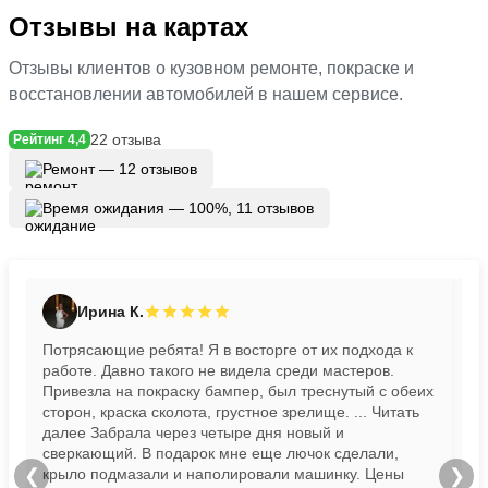
Отзывы на картах
Отзывы клиентов о кузовном ремонте, покраске и
восстановлении автомобилей в нашем сервисе.
22 отзыва
Рейтинг 4,4
Ремонт — 12 отзывов
Время ожидания — 100%, 11 отзывов
Ирина К.
Потрясающие ребята! Я в восторге от их подхода к
Пр
работе. Давно такого не видела среди мастеров.
бы
Привезла на покраску бампер, был треснутый с обеих
сторон, краска сколота, грустное зрелище.
... Читать
далее
Забрала через четыре дня новый и
сверкающий. В подарок мне еще лючок сделали,
крыло подмазали и наполировали машинку. Цены
❮
❯