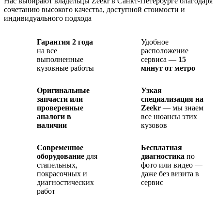
Нас выбирают владельцы Zeekr в Санкт-Петербурге благодаря
сочетанию высокого качества, доступной стоимости и
индивидуального подхода
Гарантия 2 года
Удобное
на все
расположение
выполненные
сервиса —
15
кузовные работы
минут от метро
Оригинальные
Узкая
запчасти или
специализация на
проверенные
Zeekr
— мы знаем
аналоги в
все нюансы этих
наличии
кузовов
Современное
Бесплатная
оборудование
для
диагностика
по
стапельных,
фото или видео —
покрасочных и
даже без визита в
диагностических
сервис
работ