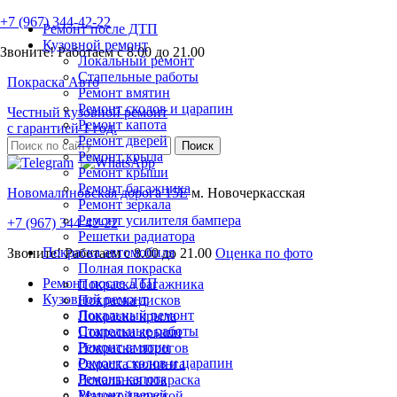
+7 (967) 344-42-22
Ремонт после ДТП
Кузовной ремонт
Звоните! Работаем с 8.00 до 21.00
Локальный ремонт
Стапельные работы
Покраска
Авто
Ремонт вмятин
Ремонт сколов и царапин
Честный кузовной ремонт
Ремонт капота
с гарантией 1 год.
Ремонт дверей
Ремонт крыла
Ремонт крыши
Ремонт багажника
Новомалиновская дорога 15Е
м. Новочеркасская
Ремонт зеркала
Ремонт усилителя бампера
+7 (967) 344-42-22
Решетки радиатора
Покраска автомобиля
Звоните! Работаем с 8.00 до 21.00
Оценка по фото
Полная покраска
Ремонт после ДТП
Покраска багажника
Кузовной ремонт
Покраска дисков
Локальный ремонт
Покраска крыла
Стапельные работы
Покраска крыши
Ремонт вмятин
Покраска порогов
Ремонт сколов и царапин
Окраска тюнинга
Ремонт капота
Локальная покраска
Ремонт дверей
Матовой краской