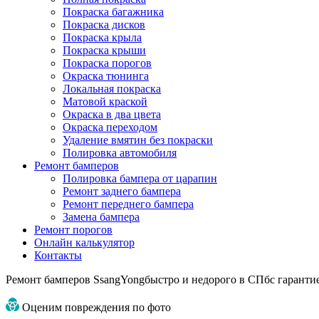
Покраска багажника
Покраска дисков
Покраска крыла
Покраска крыши
Покраска порогов
Окраска тюнинга
Локальная покраска
Матовой краской
Окраска в два цвета
Окраска переходом
Удаление вмятин без покраски
Полировка автомобиля
Ремонт бамперов
Полировка бампера от царапин
Ремонт заднего бампера
Ремонт переднего бампера
Замена бампера
Ремонт порогов
Онлайн калькулятор
Контакты
Ремонт бамперов SsangYong
быстро и недорого в СПб
с гаранти
Оценим повреждения по фото