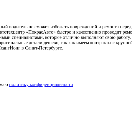
й водитель не сможет избежать повреждений и ремонта передне
Автотехцентр «ПокрасАвто» быстро и качественно проводит ре
ными специалистами, которые отлично выполняют свою работу
 оригинальные детали дешево, так как имеем контракты с крупн
СсангЙонг в Санкт-Петербурге.
имаю
политику конфиденциальности