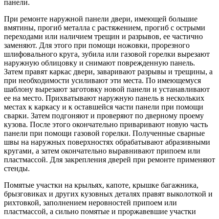
панели.
При ремонте наружной панели двери, имеющей большие
вмятины, прогиб металла с растяжением, прогиб с острыми
переходами или наличием трещин и разрывов, ее частично
заменяют. Для этого при помощи ножовки, прорезного
шлифовального круга, зубила или газовой горелки вырезают
наружную облицовку и снимают поврежденную панель.
Затем правят каркас двери, заваривают разрывы и трещины, а
при необходимости усиливают эти места. По имеющемуся
шаблону вырезают заготовку новой панели и устанавливают
ее на место. Прихватывают наружную панель в нескольких
местах к каркасу и к оставшейся части панели при помощи
сварки. Затем подгоняют и проверяют по дверному проему
кузова. После этого окончательно приваривают новую часть
панели при помощи газовой горелки. Полученные сварные
швы на наружных поверхностях обрабатывают абразивными
кругами, а затем окончательно выравнивают припоем или
пластмассой. Для закрепления дверей при ремонте применяют
стенды.
Помятые участки на крыльях, капоте, крышке багажника,
брызговиках и других кузовных деталях правят выколоткой и
рихтовкой, заполнением неровностей припоем или
пластмассой, а сильно помятые и проржавевшие участки