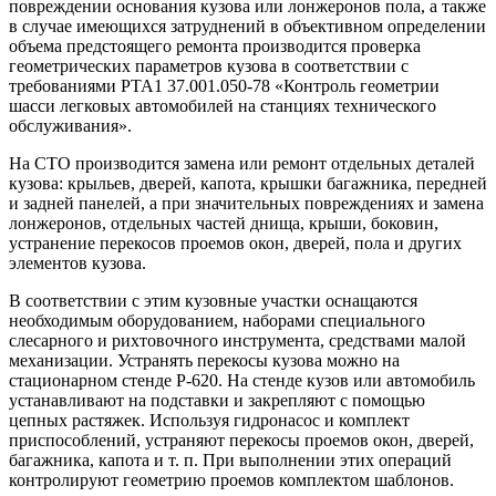
повреждении основания кузова или лонжеронов пола, а также
в случае имеющихся затруднений в объективном определении
объема предстоящего ремонта производится проверка
геометрических параметров кузова в соответствии с
требованиями РТА1 37.001.050-78 «Контроль геометрии
шасси легковых автомобилей на станциях технического
обслуживания».
На СТО производится замена или ремонт отдельных деталей
кузова: крыльев, дверей, капота, крышки багажника, передней
и задней панелей, а при значительных повреждениях и замена
лонжеронов, отдельных частей днища, крыши, боковин,
устранение перекосов проемов окон, дверей, пола и других
элементов кузова.
В соответствии с этим кузовные участки оснащаются
необходимым оборудованием, наборами специального
слесарного и рихтовочного инструмента, средствами малой
механизации. Устранять перекосы кузова можно на
стационарном стенде Р-620. На стенде кузов или автомобиль
устанавливают на подставки и закрепляют с помощью
цепных растяжек. Используя гидронасос и комплект
приспособлений, устраняют перекосы проемов окон, дверей,
багажника, капота и т. п. При выполнении этих операций
контролируют геометрию проемов комплектом шаблонов.