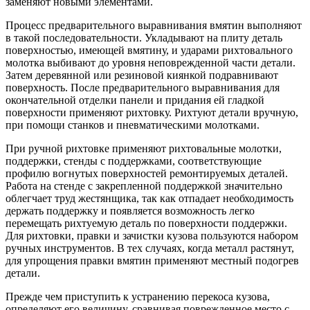
заменяют новыми элементами.
Процесс предварительного выравнивания вмятин выполняют
в такой последовательности. Укладывают на плиту деталь
поверхностью, имеющей вмятину, и ударами рихтовального
молотка выбивают до уровня неповрежденной части детали.
Затем деревянной или резиновой киянкой подравнивают
поверхность. После предварительного выравнивания для
окончательной отделки панели и придания ей гладкой
поверхности применяют рихтовку. Рихтуют детали вручную,
при помощи станков и пневматическими молотками.
При ручной рихтовке применяют рихтовальные молотки,
поддержки, стенды с поддержками, соответствующие
профилю вогнутых поверхностей ремонтируемых деталей.
Работа на стенде с закрепленной поддержкой значительно
облегчает труд жестянщика, так как отпадает необходимость
держать поддержку и появляется возможность легко
перемещать рихтуемую деталь по поверхности поддержки.
Для рихтовки, правки и зачистки кузова пользуются набором
ручных инструментов. В тех случаях, когда металл растянут,
для упрощения правки вмятин применяют местный подогрев
детали.
Прежде чем приступить к устранению перекоса кузова,
определяют его величину, сравнивая поврежденное место с