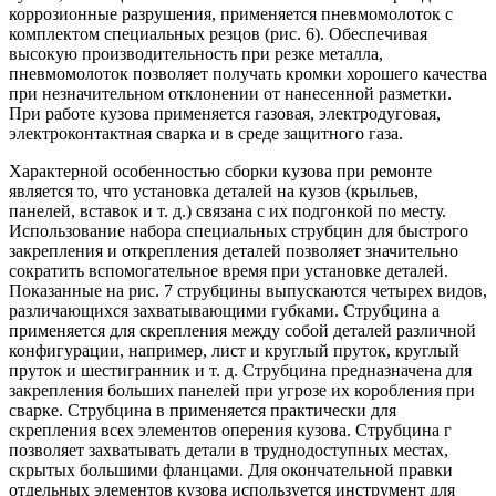
коррозионные разрушения, применяется пневмомолоток с
комплектом специальных резцов (рис. 6). Обеспечивая
высокую производительность при резке металла,
пневмомолоток позволяет получать кромки хорошего качества
при незначительном отклонении от нанесенной разметки.
При работе кузова применяется газовая, электродуговая,
электроконтактная сварка и в среде защитного газа.
Характерной особенностью сборки кузова при ремонте
является то, что установка деталей на кузов (крыльев,
панелей, вставок и т. д.) связана с их подгонкой по месту.
Использование набора специальных струбцин для быстрого
закрепления и открепления деталей позволяет значительно
сократить вспомогательное время при установке деталей.
Показанные на рис. 7 струбцины выпускаются четырех видов,
различающихся захватывающими губками. Струбцина а
применяется для скрепления между собой деталей различной
конфигурации, например, лист и круглый пруток, круглый
пруток и шестигранник и т. д. Струбцина предназначена для
закрепления больших панелей при угрозе их коробления при
сварке. Струбцина в применяется практически для
скрепления всех элементов оперения кузова. Струбцина г
позволяет захватывать детали в труднодоступных местах,
скрытых большими фланцами. Для окончательной правки
отдельных элементов кузова используется инструмент для