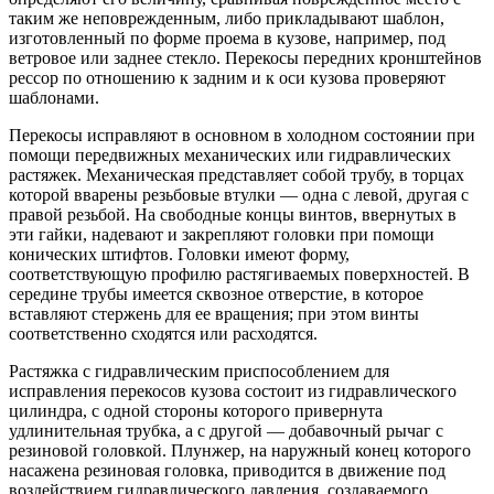
таким же неповрежденным, либо прикладывают шаблон,
изготовленный по форме проема в кузове, например, под
ветровое или заднее стекло. Перекосы передних кронштейнов
рессор по отношению к задним и к оси кузова проверяют
шаблонами.
Перекосы исправляют в основном в холодном состоянии при
помощи передвижных механических или гидравлических
растяжек. Механическая представляет собой трубу, в торцах
которой вварены резьбовые втулки — одна с левой, другая с
правой резьбой. На свободные концы винтов, ввернутых в
эти гайки, надевают и закрепляют головки при помощи
конических штифтов. Головки имеют форму,
соответствующую профилю растягиваемых поверхностей. В
середине трубы имеется сквозное отверстие, в которое
вставляют стержень для ее вращения; при этом винты
соответственно сходятся или расходятся.
Растяжка с гидравлическим приспособлением для
исправления перекосов кузова состоит из гидравлического
цилиндра, с одной стороны которого привернута
удлинительная трубка, а с другой — добавочный рычаг с
резиновой головкой. Плунжер, на наружный конец которого
насажена резиновая головка, приводится в движение под
воздействием гидравлического давления, создаваемого